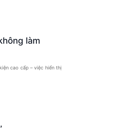
 không làm
iện cao cấp – việc hiển thị
”