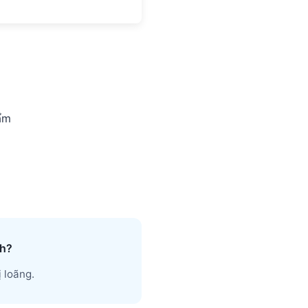
ẩm
nh?
 loãng.