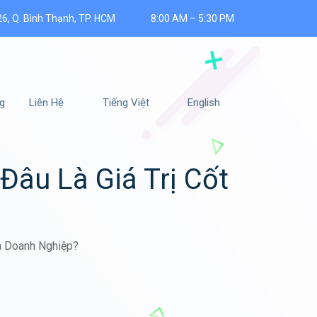
26, Q. Bình Thạnh, TP. HCM
8:00 AM – 5:30 PM
g
Liên Hệ
Tiếng Việt
English
Đâu Là Giá Trị Cốt
ủa Doanh Nghiệp?