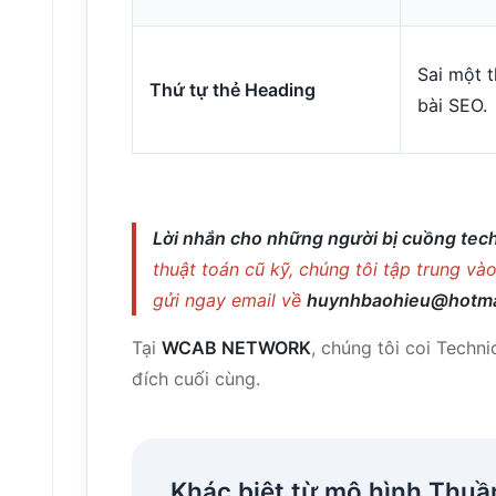
Sai một t
Thứ tự thẻ Heading
bài SEO.
Lời nhắn cho những người bị cuồng tech
thuật toán cũ kỹ, chúng tôi tập trung và
gửi ngay email về
huynhbaohieu@hotma
Tại
WCAB NETWORK
, chúng tôi coi Techni
đích cuối cùng.
Khác biệt từ mô hình Thuầ