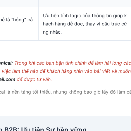
Ưu tiên tính logic của thông tin giúp k
hẻ là “hỏng” cả
hách hàng dễ đọc, thay vì cấu trúc cứ
ng nhắc.
nical:
Trong khi các bạn bận tinh chỉnh để làm hài lòng cá
o việc làm thế nào để khách hàng nhìn vào bài viết và muốn
il.com
để được tư vấn.
cal là nền tảng tối thiểu, nhưng không bao giờ lấy đó làm cá
n B2B: Ưu tiên Sự bền vững