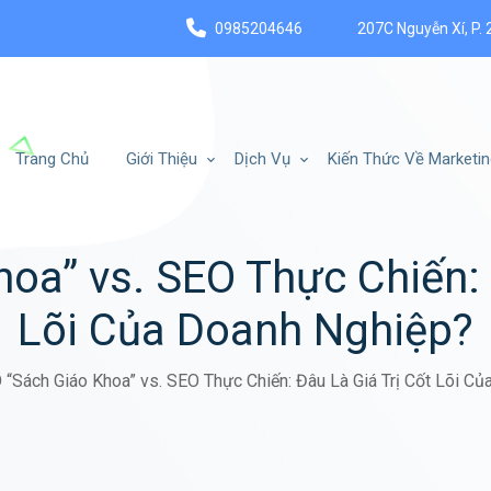
0985204646
207C Nguyễn Xí, P. 
Trang Chủ
Giới Thiệu
Dịch Vụ
Kiến Thức Về Marketin
oa” vs. SEO Thực Chiến: 
Lõi Của Doanh Nghiệp?
 “Sách Giáo Khoa” vs. SEO Thực Chiến: Đâu Là Giá Trị Cốt Lõi C