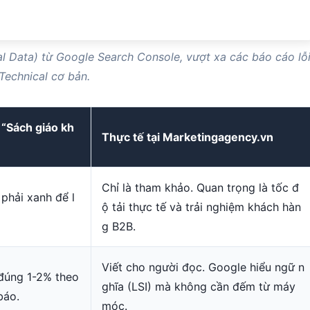
al Data) từ Google Search Console, vượt xa các báo cáo lỗ
Technical cơ bản.
 “Sách giáo kh
Thực tế tại Marketingagency.vn
Chỉ là tham khảo. Quan trọng là tốc đ
phải xanh để l
ộ tải thực tế và trải nghiệm khách hàn
g B2B.
Viết cho người đọc. Google hiểu ngữ n
 đúng 1-2% theo
ghĩa (LSI) mà không cần đếm từ máy
báo.
móc.