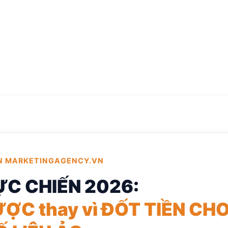
N MARKETINGAGENCY.VN
ỰC CHIẾN 2026:
ỢC thay vì ĐỐT TIỀN CH