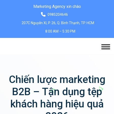
Marketing Agency xin chào
0985204646
207C Nguyễn Xí, P. 26, Q. Bình Thạnh, TP. HCM
8:00 AM – 5:30 PM
Chiến lược marketing
B2B – Tận dụng tệp
khách hàng hiệu quả