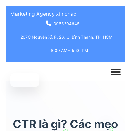
Marketing Agency xin chào
0985204646
207C Nguyễn Xí, P. 26, Q. Bình Thạnh, TP. HCM
8:00 AM – 5:30 PM
CTR là gì? Các mẹo