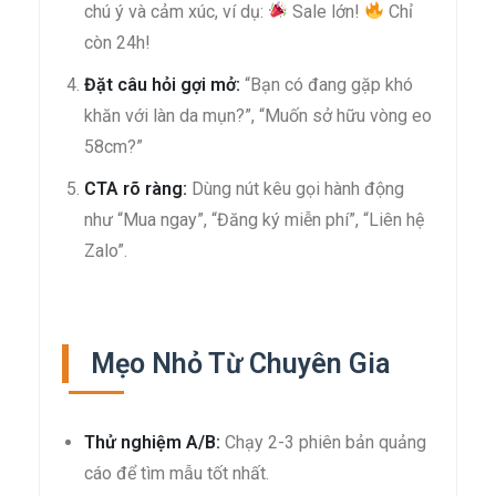
chú ý và cảm xúc, ví dụ:
Sale lớn!
Chỉ
còn 24h!
Đặt câu hỏi gợi mở:
“Bạn có đang gặp khó
khăn với làn da mụn?”, “Muốn sở hữu vòng eo
58cm?”
CTA rõ ràng:
Dùng nút kêu gọi hành động
như “Mua ngay”, “Đăng ký miễn phí”, “Liên hệ
Zalo”.
Mẹo Nhỏ Từ Chuyên Gia
Thử nghiệm A/B:
Chạy 2-3 phiên bản quảng
cáo để tìm mẫu tốt nhất.