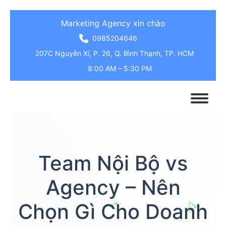
Marketing Agency xin chào
0985204646
207C Nguyễn Xí, P. 26, Q. Bình Thạnh, TP. HCM
8:00 AM – 5:30 PM
Team Nội Bộ vs
Agency – Nên
Chọn Gì Cho Doanh