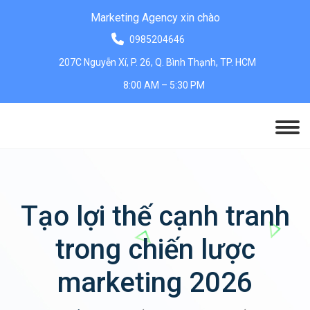
Marketing Agency xin chào
0985204646
207C Nguyễn Xí, P. 26, Q. Bình Thạnh, TP. HCM
8:00 AM – 5:30 PM
Tạo lợi thế cạnh tranh
trong chiến lược
marketing 2026