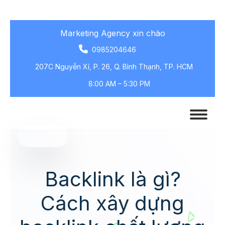
Marketing Agency xin chào
0985204646
207C Nguyễn Xí, P. 26, Q. Bình Thạnh, TP. HCM
8:00 AM – 5:30 PM
Backlink là gì?
Cách xây dựng