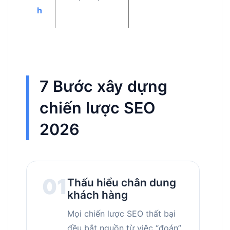
h
7 Bước xây dựng
chiến lược SEO
2026
01
Thấu hiểu chân dung
khách hàng
Mọi chiến lược SEO thất bại
đều bắt nguồn từ việc “đoán”