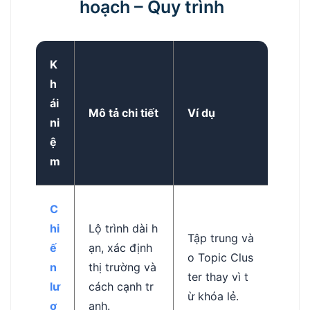
hoạch – Quy trình
K
h
ái
Mô tả chi tiết
Ví dụ
ni
ệ
m
C
hi
Lộ trình dài h
Tập trung và
ế
ạn, xác định
o Topic Clus
n
thị trường và
ter thay vì t
lư
cách cạnh tr
ừ khóa lẻ.
ợ
anh.