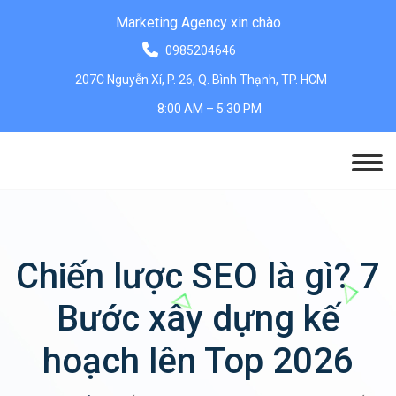
Marketing Agency xin chào
0985204646
207C Nguyễn Xí, P. 26, Q. Bình Thạnh, TP. HCM
8:00 AM – 5:30 PM
Chiến lược SEO là gì? 7
Bước xây dựng kế
hoạch lên Top 2026