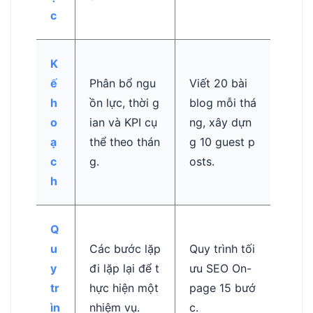
c
K
ế
Phân bổ ngu
Viết 20 bài
h
ồn lực, thời g
blog mỗi thá
o
ian và KPI cụ
ng, xây dựn
ạ
thể theo thán
g 10 guest p
c
g.
osts.
h
Q
u
Các bước lặp
Quy trình tối
y
đi lặp lại để t
ưu SEO On-
tr
hực hiện một
page 15 bướ
ìn
nhiệm vụ.
c.