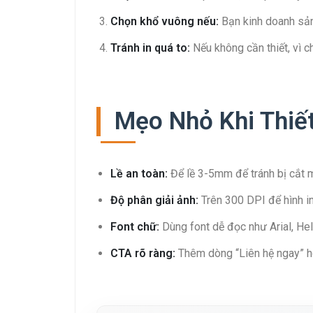
Chọn khổ vuông nếu:
Bạn kinh doanh sản
Tránh in quá to:
Nếu không cần thiết, vì c
Mẹo Nhỏ Khi Thiế
Lề an toàn:
Để lề 3-5mm để tránh bị cắt m
Độ phân giải ảnh:
Trên 300 DPI để hình in
Font chữ:
Dùng font dễ đọc như Arial, Hel
CTA rõ ràng:
Thêm dòng “Liên hệ ngay” ho