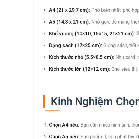
A4 (21 x 29.7 cm):
Phổ biến nhất, phù hợp 
A5 (14.8 x 21 cm):
Nhỏ gọn, dễ mang theo,
Khổ vuông (10×10, 15×15, 21×21 cm):
Ấ
Dạng sách (17×25 cm):
Giống sách, tiết k
Kích thước nhỏ (5.5×8.5 cm):
Như card lớ
Kích thước lớn (12×12 cm):
Cho siêu thị,
Kinh Nghiệm Chọn
Chọn A4 nếu:
Bạn cần nhiều hình ảnh, thông
Chọn A5 nếu:
Sản phẩm ít, cần phát tay k