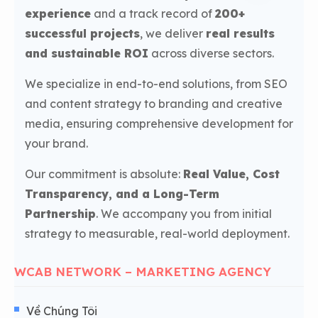
experience
and a track record of
200+
successful projects
, we deliver
real results
and sustainable ROI
across diverse sectors.
We specialize in end-to-end solutions, from SEO
and content strategy to branding and creative
media, ensuring comprehensive development for
your brand.
Our commitment is absolute:
Real Value, Cost
Transparency, and a Long-Term
Partnership
. We accompany you from initial
strategy to measurable, real-world deployment.
WCAB NETWORK – MARKETING AGENCY
Về Chúng Tôi