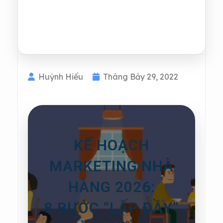
Huỳnh Hiếu
Tháng Bảy 29, 2022
KẾ HOẠCH
MARKETING NHÀ
HÀNG 2026:
8 BƯỚC “LẤP ĐẦY”