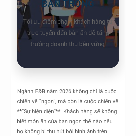
BÀN TRỐNG
Tối ưu điểm chạm khách hàng từ
trực tuyến đến bàn ăn để tăng
trưởng doanh thu bền vững.
Ngành F&B năm 2026 không chỉ là cuộc
chiến về “ngon”, mà còn là cuộc chiến về
**”Sự hiện diện”**. Khách hàng sẽ không
biết món ăn của bạn ngon thế nào nếu
họ không bị thu hút bởi hình ảnh trên