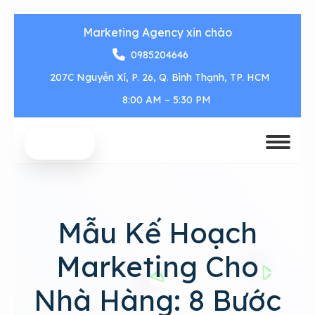
Marketing Agency xin chào
0985204646
207C Nguyễn Xí, P. 26, Q. Bình Thạnh, TP. HCM
8:00 AM – 5:30 PM
Mẫu Kế Hoạch
Marketing Cho
Nhà Hàng: 8 Bước