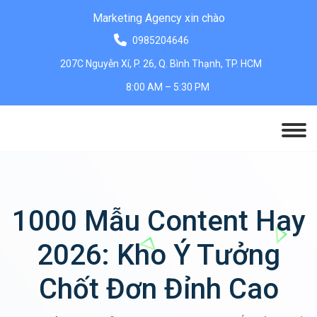
Marketing Agency xin chào
0985204646
207C Nguyễn Xí, P. 26, Q. Bình Thạnh, TP. HCM
8:00 AM – 5:30 PM
1000 Mẫu Content Hay
2026: Kho Ý Tưởng
Chốt Đơn Đỉnh Cao