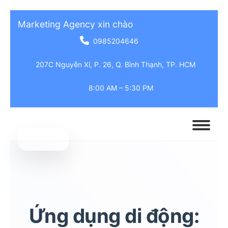
Marketing Agency xin chào
0985204646
207C Nguyễn Xí, P. 26, Q. Bình Thạnh, TP. HCM
8:00 AM – 5:30 PM
Ứng dụng di động: