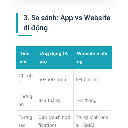
3. So sánh: App vs Website
di động
Tiêu
Ứng dụng (A
Website di độ
chí
pp)
ng
Chi ph
50–500 triệu
5–50 triệu
í
Thời gi
3–6 tháng
1–3 tháng
an
Tương
Cao (push noti
Trung bình (em
tác
fication)
ail, SMS)