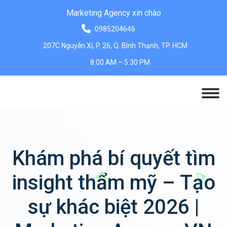
Marketing Agency xin chào
0985204646
207C Nguyễn Xí, P. 26, Q. Bình Thạnh, TP. HCM
8:00 AM – 5:30 PM
Khám phá bí quyết tìm
insight thẩm mỹ – Tạo
sự khác biệt 2026 |