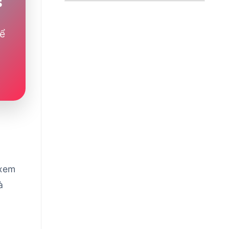
để
 xem
à