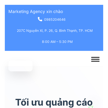
Marketing Agency xin chào
0985204646
207C Nguyễn Xí, P. 26, Q. Bình Thạnh, TP. HCM
8:00 AM – 5:30 PM
Tối ưu quảng cáo