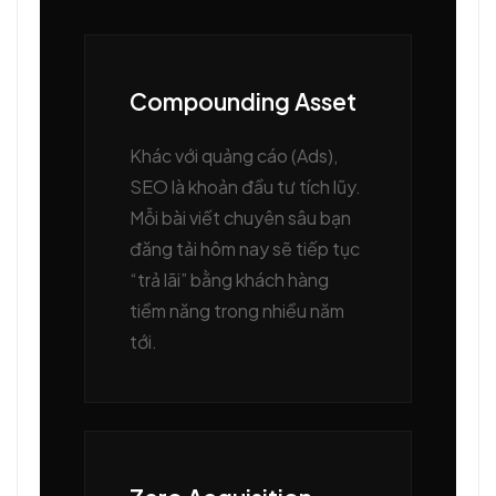
Compounding Asset
Khác với quảng cáo (Ads),
SEO là khoản đầu tư tích lũy.
Mỗi bài viết chuyên sâu bạn
đăng tải hôm nay sẽ tiếp tục
“trả lãi” bằng khách hàng
tiềm năng trong nhiều năm
tới.