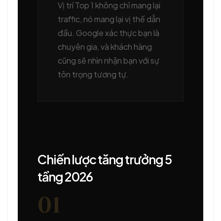
Vị trí Top 1 không chỉ mang lại
traffic, nó mang lại vị thế dẫn
đầu. Google xác thực bạn là
chuyên gia, và khách hàng
cũng sẽ nhìn nhận bạn với sự
tôn trọng tương tự.
Chiến lược tăng trưởng 5
tầng 2026
01