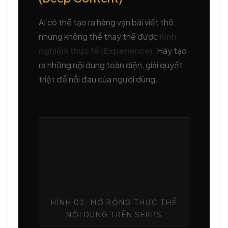
AI có thể tạo ra hàng vạn bài viết thô,
nhưng không thể thay thế được
Kinh
nghiệm thực tế (Experience)
. Hãy tạo
ra những nội dung toàn diện, giải quyết
triệt để nỗi đau của người dùng.
HÌNH 02: MỞ RỘNG THỰC THỂ
NỘI DUNG TRÊN SERPS