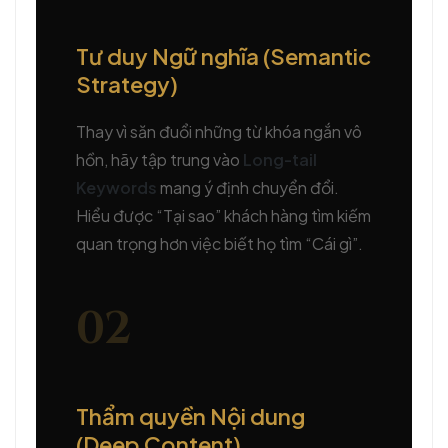
Tư duy Ngữ nghĩa (Semantic
Strategy)
Thay vì săn đuổi những từ khóa ngắn vô
hồn, hãy tập trung vào
Long-tail
Keywords
mang ý định chuyển đổi.
Hiểu được “Tại sao” khách hàng tìm kiếm
quan trọng hơn việc biết họ tìm “Cái gì”.
02
Thẩm quyền Nội dung
(Deep Content)