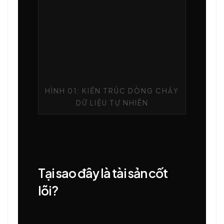
HÌNH 01: KIẾN TRÚC DÒNG CHẢY
DỮ LIỆU TỰ NHIÊN
Tại sao đây là tài sản cốt
lõi?