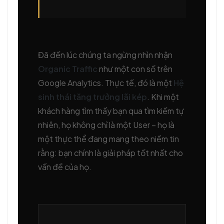
Đã đến lúc chúng ta ngừng nhìn nhận
Organic Traffic
như một con số trên
Google Analytics. Thực tế, đó là một
Hệ
sinh thái tăng trưởng lãi kép
. Khi một
khách hàng tìm thấy bạn qua tìm kiếm tự
nhiên, họ không chỉ là một User – họ là
một thực thể đang mang theo niềm tin
rằng: bạn chính là giải pháp tốt nhất cho
vấn đề của họ.