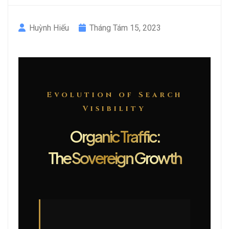
Huỳnh Hiếu
Tháng Tám 15, 2023
Evolution of Search
Visibility
Organic Traffic:
The Sovereign Growth