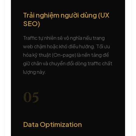
Trải nghiệm người dùng (UX
SEO)
Traffic tự nhiên sẽ vô nghĩa nếu trang
web chậm hoặc khó điều hướng. Tối ưu
hóa kỹ thuật (On-page) là nền tảng để
giữ chân và chuyển đổi dòng traffic chất
lượng này.
05
Data Optimization