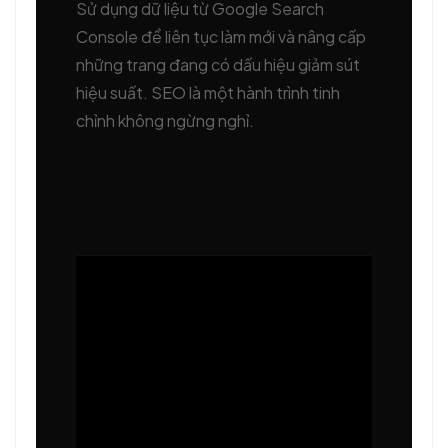
Sử dụng dữ liệu từ Google Search
Console để liên tục làm mới và nâng cấp
những trang đang có dấu hiệu giảm sút
hiệu suất. SEO là một hành trình tinh
chỉnh không ngừng nghỉ.