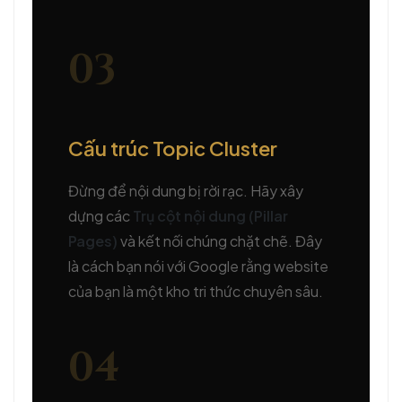
03
Cấu trúc Topic Cluster
Đừng để nội dung bị rời rạc. Hãy xây
dựng các
Trụ cột nội dung (Pillar
Pages)
và kết nối chúng chặt chẽ. Đây
là cách bạn nói với Google rằng website
của bạn là một kho tri thức chuyên sâu.
04