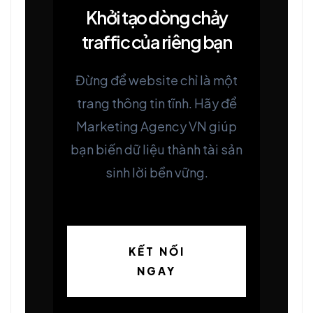
Khởi tạo dòng chảy
traffic của riêng bạn
Đừng để website chỉ là một
trang thông tin tĩnh. Hãy để
Marketing Agency VN giúp
bạn biến dữ liệu thành tài sản
sinh lời bền vững.
KẾT NỐI
NGAY