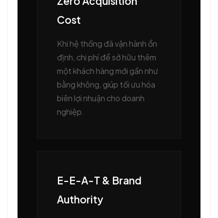
Zero Acquisition
Cost
Khi hệ thống đã vận hành ổn
định, chi phí để sở hữu thêm
một khách hàng mới gần như
bằng không, giúp tối ưu hóa
biên lợi nhuận cho doanh
nghiệp.
E-E-A-T & Brand
Authority