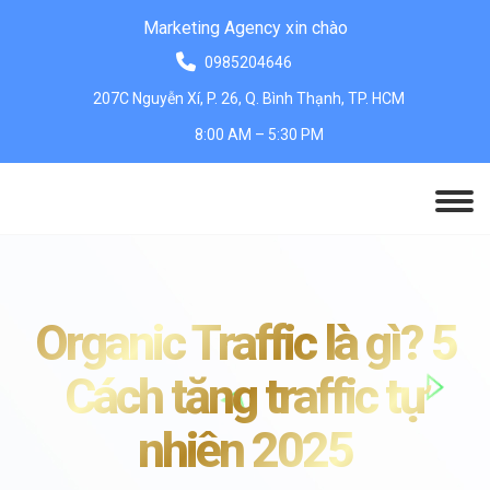
Marketing Agency xin chào
0985204646
207C Nguyễn Xí, P. 26, Q. Bình Thạnh, TP. HCM
8:00 AM – 5:30 PM
Organic Traffic là gì? 5
Cách tăng traffic tự
nhiên 2025