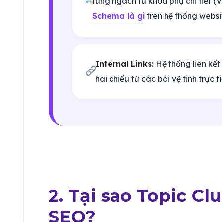
từng ngách từ khóa phụ chi tiết (V
Schema là gì
trên hệ thống websit
Internal Links:
Hệ thống liên kết 
hai chiều từ các bài vệ tinh trực t
2. Tại sao Topic Cl
SEO?