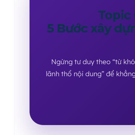
Topic 
5 Bước xây dự
Ngừng tư duy theo “từ khó
lãnh thổ nội dung” để khẳng