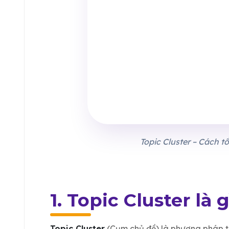
Topic Cluster – Cách t
1. Topic Cluster là g
Topic Cluster
(Cụm chủ đề) là phương pháp t