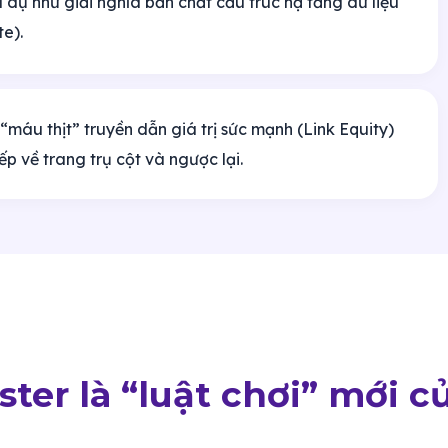
í dụ như giải nghĩa bản chất cấu trúc hạ tầng dữ liệu
e).
“máu thịt” truyền dẫn giá trị sức mạnh (Link Equity)
iếp về trang trụ cột và ngược lại.
uster là “luật chơi” mới c