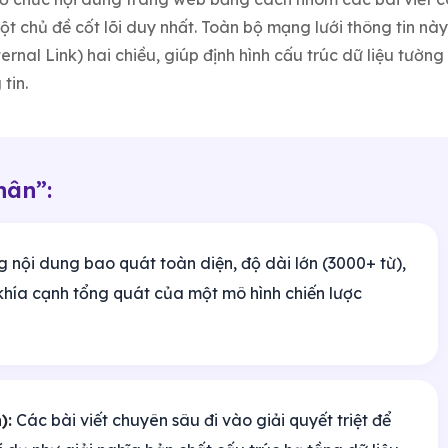
ột chủ đề cốt lõi duy nhất. Toàn bộ mạng lưới thông tin này
ernal Link) hai chiều, giúp định hình cấu trúc dữ liệu tường
tin.
hân”:
 nội dung bao quát toàn diện, độ dài lớn (3000+ từ),
i khía cạnh tổng quát của một mô hình chiến lược
):
Các bài viết chuyên sâu đi vào giải quyết triệt để