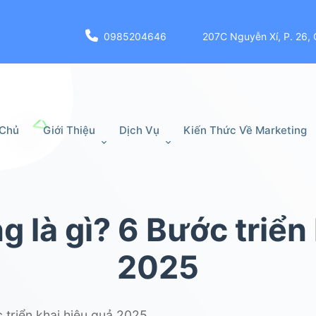
0985204646
207C Nguyễn Xí, P. 26, 
 Chủ
Giới Thiệu
Dịch Vụ
Kiến Thức Về Marketing
g là gì? 6 Bước triển
2025
c triển khai hiệu quả 2025